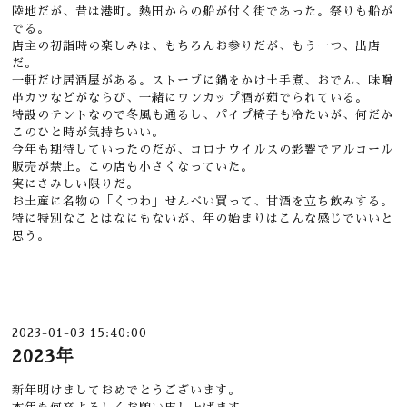
陸地だが、昔は港町。熱田からの船が付く街であった。祭りも船が
でる。
店主の初詣時の楽しみは、もちろんお参りだが、もう一つ、出店
だ。
一軒だけ居酒屋がある。ストーブに鍋をかけ土手煮、おでん、味噌
串カツなどがならび、一緒にワンカップ酒が茹でられている。
特設のテントなので冬風も通るし、パイプ椅子も冷たいが、何だか
このひと時が気持ちいい。
今年も期待していったのだが、コロナウイルスの影響でアルコール
販売が禁止。この店も小さくなっていた。
実にさみしい限りだ。
お土産に名物の「くつわ」せんべい買って、甘酒を立ち飲みする。
特に特別なことはなにもないが、年の始まりはこんな感じでいいと
思う。
2023-01-03 15:40:00
2023年
新年明けましておめでとうございます。