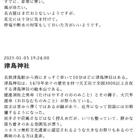
すでに、非常に寒い。
風が冷たい。
名古屋はまだおとなしいようですが、
足元には十分に気を付けて。
停電や断水の対策もしておいた方がいいようです。
2023-01-05 19:24:00
津島神社
名鉄津島駅から西にまっすぐ歩いて10分ほどに津島神社はある。
津島神社は、1470年余りの歴史を持つ天王社で全国3000以上点在
する津島神社の総本山である。
建速須佐之男命（たけはやすさのおのみこと）とその御子、大穴牟
遅命（おおなむちのみこと）が祭られている。
店主は昔から薄くではあるが縁があり、近年になって初詣にはお邪
魔するようになった。
派手さや荘厳さなどはなく控えめだが、いつも整っていて、静かな
落ち着きのある雰囲気が漂う。
ユネスコ無形文化遺産に認定されるような大きなお祭りもあるので
興味のある方は是非。